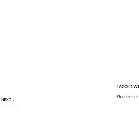
TAGGED W
#
kinderbild
NEXT