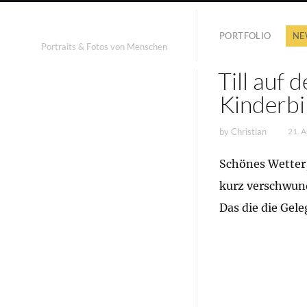
PORTFOLIO
NE
Portraits & Fotos von Menschen
Till auf 
Kinderbi
by
Christian
21. 
Schönes Wetter, 
kurz verschwun
Das die die Gele